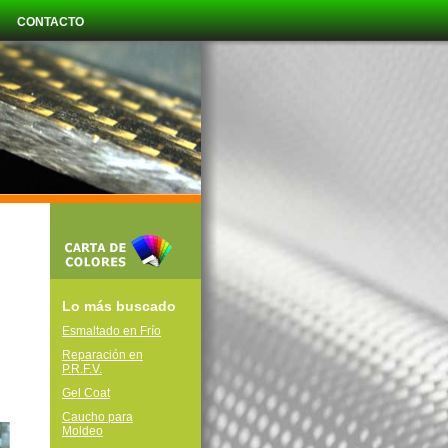
l
CONTACTO
Lo más buscado
Esmaltado en Frío
Reparación en
P.R.F.V.
Gel Coat
Caucho para
Moldeo